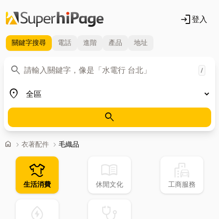
login
登入
關鍵字
搜尋
電話
進階
產品
地址
關鍵字
search
/
地區
place
search
首頁
home
chevron_right
衣著配件
chevron_right
毛織品
laundry
menu_book
emoji_transportation
生活消費
休閒文化
工商服務
water_ec
stethoscope