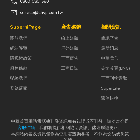
call
0800-080-580
mail
service@chyp.com.tw
SuperhiPage
廣告媒體
相關資訊
關於我們
線上媒體
簡訊平台
網站導覽
戶外媒體
最新消息
隱私權政策
平面廣告
中華電信
服務條款
工商日誌
英文黃頁(ENG)
聯絡我們
平面刊物索取
登錄店家
SuperLife
醫健快搜
中華黃頁網路電話簿刊登資訊如有錯誤或不刊登，請洽本公司
客服信箱
，我們將提供相關協助資訊、儘速確認更正。
本網站內容及資訊僅作為使用者查詢參考，不作為交易或決策