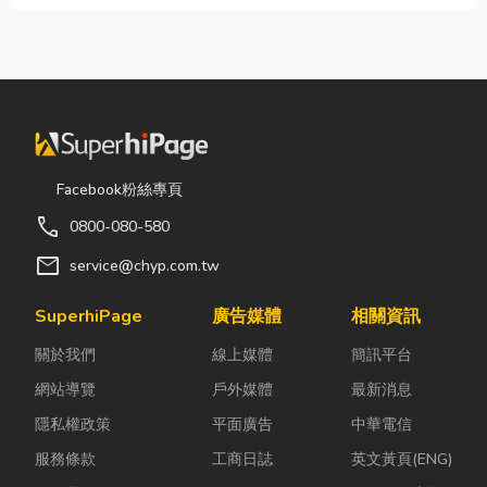
Facebook粉絲專頁
call
0800-080-580
mail
service@chyp.com.tw
SuperhiPage
廣告媒體
相關資訊
關於我們
線上媒體
簡訊平台
網站導覽
戶外媒體
最新消息
隱私權政策
平面廣告
中華電信
服務條款
工商日誌
英文黃頁(ENG)