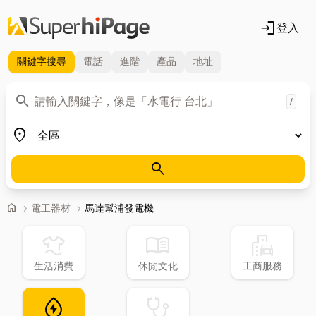
login
登入
關鍵字
搜尋
電話
進階
產品
地址
關鍵字
search
/
地區
place
search
首頁
home
chevron_right
電工器材
chevron_right
馬達幫浦發電機
laundry
menu_book
emoji_transportation
生活消費
休閒文化
工商服務
water_ec
stethoscope