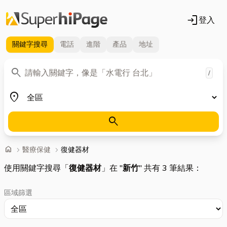
login
登入
關鍵字
搜尋
電話
進階
產品
地址
關鍵字
search
/
地區
place
search
首頁
home
chevron_right
醫療保健
chevron_right
復健器材
使用關鍵字搜尋「
復健器材
」在 "
新竹
" 共有 3 筆結果：
區域篩選