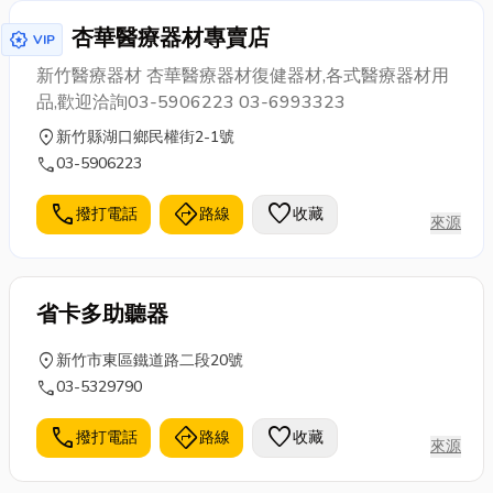
杏華醫療器材專賣店
award_star
VIP
新竹醫療器材 杏華醫療器材復健器材,各式醫療器材用
品,歡迎洽詢03-5906223 03-6993323
location_on
新竹縣湖口鄉民權街2-1號
call
03-5906223
call
directions
favorite
撥打電話
路線
收藏
來源
省卡多助聽器
location_on
新竹市東區鐵道路二段20號
call
03-5329790
call
directions
favorite
撥打電話
路線
收藏
來源