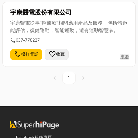
宇康醫電股份有限公司
宇康醫電從事"輕醫療"相關應用產品及服務，包括體適
能評估，復健運動，智能運動，還有運動智慧衣。
call
037-778227
call
favorite
撥打電話
收藏
來源
1
上一頁
下一頁
Facebook粉絲專頁