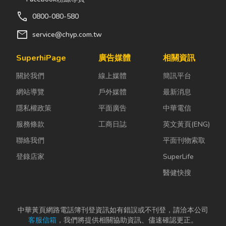
call
0800-080-580
mail
service@chyp.com.tw
SuperhiPage
廣告媒體
相關資訊
關於我們
線上媒體
簡訊平台
網站導覽
戶外媒體
最新消息
隱私權政策
平面廣告
中華電信
服務條款
工商日誌
英文黃頁(ENG)
聯絡我們
平面刊物索取
登錄店家
SuperLife
醫健快搜
中華黃頁網路電話簿刊登資訊如有錯誤或不刊登，請洽本公司
客服信箱
，我們將提供相關協助資訊、儘速確認更正。