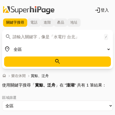
login
登入
關鍵字
搜尋
電話
進階
產品
地址
關鍵字
search
/
地區
place
search
首頁
home
chevron_right
樂在休閒
chevron_right
賞鯨、泛舟
使用關鍵字搜尋「
賞鯨、泛舟
」在 "
澎湖
" 共有 1 筆結果：
區域篩選