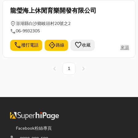
龍瑩海上休閒育樂開發有限公司
location_on
澎湖縣白沙鄉岐頭村20號之2
call
06-9932305
call
directions
favorite
撥打電話
路線
收藏
來源
1
上一頁
下一頁
Facebook粉絲專頁