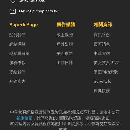
call
0800-080-580
mail
service@chyp.com.tw
SuperhiPage
廣告媒體
相關資訊
關於我們
線上媒體
簡訊平台
網站導覽
戶外媒體
最新消息
隱私權政策
平面廣告
中華電信
服務條款
工商日誌
英文黃頁(ENG)
聯絡我們
平面刊物索取
登錄店家
SuperLife
醫健快搜
中華黃頁網路電話簿刊登資訊如有錯誤或不刊登，請洽本公司
客服信箱
，我們將提供相關協助資訊、儘速確認更正。
本網站內容及資訊僅作為使用者查詢參考，不作為交易或決策
依據。