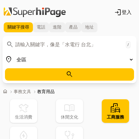
login
登入
關鍵字
搜尋
電話
進階
產品
地址
關鍵字
search
/
地區
place
search
首頁
home
chevron_right
事務文具
chevron_right
教育用品
laundry
menu_book
emoji_transportation
生活消費
休閒文化
工商服務
water_ec
stethoscope