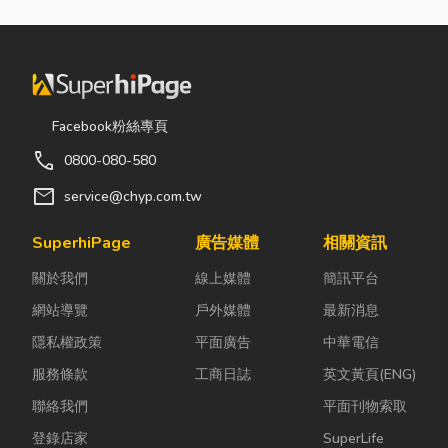
Facebook粉絲專頁
call
0800-080-580
mail
service@chyp.com.tw
SuperhiPage
廣告媒體
相關資訊
關於我們
線上媒體
簡訊平台
網站導覽
戶外媒體
最新消息
隱私權政策
平面廣告
中華電信
服務條款
工商日誌
英文黃頁(ENG)
聯絡我們
平面刊物索取
登錄店家
SuperLife