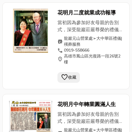
花明月二度就業成功報導
當初因為參加好友母親的告別
式，深受龍巖莊嚴尊榮的禮儀服
務所感動，在高雄縣政府建設局
龍巖元山營業處➢大中華區禮儀|
store
任職十七年退休後的我，毅然決
殯葬服務
call
0919-558666
然選擇加入龍巖，家人也很支持
高雄市鳳山區光復路一段26號2
我的決定，特別是在
小兒科診所
location_on
樓
執業的先生，不斷在背後給予支
持與鼓勵，因為他也相信"能讓
favorite
收藏
客戶的終身大事得到妥善尊榮的
照顧，無疑是個積功德、享福報
的善心大業"。 剛入行時，
我也有銷售的心理障礙，畢竟是
花明月中年轉業圓滿人生
新手業務，害怕被客戶拒絕時的
當初因為參加好友母親的告別
難堪。直到遇見一位遭逢喪妻之
式，深受龍巖莊嚴尊榮的禮儀服
慟的藥劑師，他藉由自我修行再
務所感動，在高雄縣政府建設局
將福報迴向給深愛的妻子，他向
龍巖元山營業處➢大中華區禮儀|