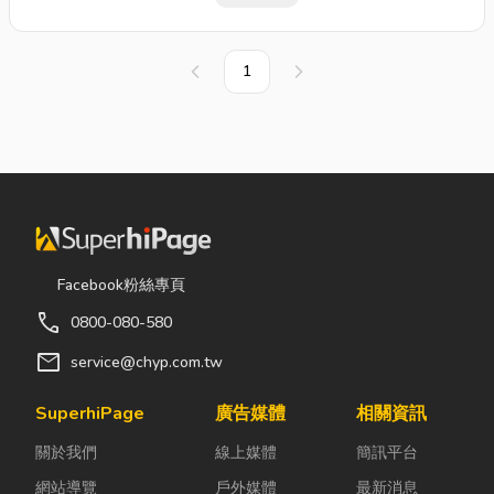
儀服務所感動，在高雄縣政府建
務後，紛紛與我一同在龍巖”修
不僅讓客戶有溫暖貼心的感受，
設局任職十七年退休後的我，毅
行”。 就是因為投入這份有
在每一次服務大眾的過程中，也
1
然決然選擇加入龍巖，家人也很
尊嚴的事業，成就了生命的體
讓個人職場價值再度體現。在未
上一頁
下一頁
支持我的決定，特別是在
小兒科
驗，我的人生才會如此豐富精
來，我會繼續深耕高雄地方，積
診所
執業的先生，不斷在背後給
采。我相信：「四十歲前的成功
極推廣生前契約的預約觀念，打
予支持與鼓勵，因為他也相
需要靠貴人相助，四十歲後的人
造職場上的黃金時代。 像
信"能讓客戶的終身大事得到妥
生，我能成為別人生命中的貴
我這樣一位毫無業務經驗的二度
善尊榮的照顧，無疑是個積功
人，真正幫助到有需要協助的
就業婦女，能在短時間內交出如
德、享福報的善心大業"。
人，這份成就感~真棒！」
此的成績單，相信你們一定也可
剛入行時，我也有銷售的心理障
南部的工作並不好找，龍巖提供
以！ 台灣時報報導：醫師娘花
礙，畢竟是新手業務，害怕被客
Facebook粉絲專頁
一個很好的就業平台，讓更多有
明月，中年轉業圓滿人生！
戶拒絕時的難堪。直到遇見一位
遠景、想要創造未來的人，可以
call
0800-080-580
遭逢喪妻之慟的藥劑師，他藉由
在這邊開拓一番事業。這份事業
mail
service@chyp.com.tw
自我修行再將福報迴向給深愛的
不僅讓客戶有溫暖貼心的感受，
妻子，他向我說:「妳將愛傳達
在每一次服務大眾的過程中，也
SuperhiPage
廣告媒體
相關資訊
給有需要的人，不但快速累積福
讓個人職場價值再度體現。在未
報，也是高層次的修行。」這些
來，我會繼續深耕高雄地方，積
關於我們
線上媒體
簡訊平台
話奠定了我的銷售信心，用真誠
極推廣生前契約的預約觀念，打
網站導覽
戶外媒體
最新消息