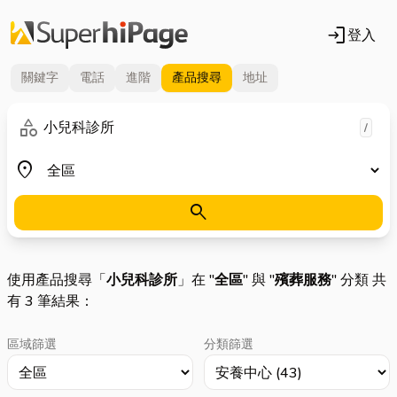
login
登入
關鍵字
電話
進階
產品
搜尋
地址
關鍵字
category
/
地區
place
search
使用產品搜尋「
小兒科診所
」在 "
全區
" 與 "
殯葬服務
" 分類 共
有 3 筆結果：
區域篩選
分類篩選