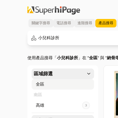
關鍵字
搜尋
電話
搜尋
進階
搜尋
產品
搜尋
關鍵字
category
使用產品搜尋「
小兒科診所
」在 "
全區
" 與 "
納骨
expand_more
區域篩選
全區
南區
高雄
3