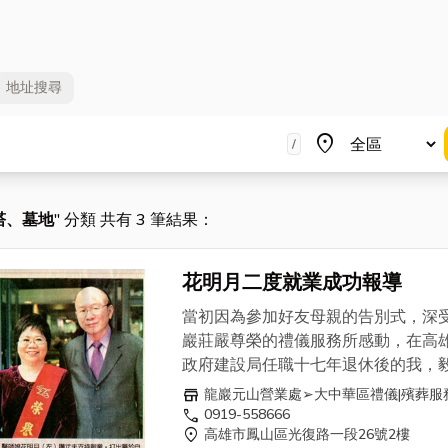
地址
搜尋
地區
place
/
塔、墓地
" 分類 共有 3 筆結果：
花明月二度就業成功報導
當初因為參加好友母親的告別式，深
巖莊嚴尊榮的禮儀服務所感動，在高
政府建設局任職十七年退休後的我，
決然選擇加入龍巖，家人也很支持我
store
龍巖元山營業處➢大中華區禮儀|殯葬服
定，特別是在
小兒科診所
執業的先生
call
0919-558666
location_on
高雄市鳳山區光復路一段26號2樓
斷在背後給予支持與鼓勵，因為他也