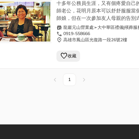
愛的妻子，他向我說:「妳將愛傳達給
十多年公務員生涯，又有個疼愛自己
平台，讓更多有遠景、想要創造未來
要的人，不但快速累積福報，也是高
師老公，花明月原本可以舒舒服服當
人，可以在這邊開拓一番事業。這份
的修行。」這些話奠定了我的銷售信
師娘，但在一次參加友人母親的告別
不僅讓客戶有溫暖貼心的感受，在每
用真誠親切的服務態度化解了客戶的
中，深受莊嚴隆重的禮儀服務所感動
store
龍巖元山營業處➢大中華區禮儀|殯葬服
服務大眾的過程中，也讓個人職場價
慮，甚至有不少客戶在感受到龍巖的
來殯葬文化也可以這樣透明溫馨，與
call
0919-558666
度體現。在未來，我會繼續深耕高雄
服務後，紛紛與我一同在龍巖”修行”
location_on
高雄市鳳山區光復路一段26號2樓
有著截然不同的感覺…. 當初因為參加好友
方，積極推廣生前契約的預約觀念，
就是因為投入這份有尊嚴的事業
母親的告別式，深受龍巖莊嚴尊榮的
職場上的黃金時代。 像我這樣一位毫
就了生命的體驗，我的人生才會如此
favorite
服務所感動，在高雄縣政府建設局任
收藏
無業務經驗的二度就業婦女，能在短
精采。我相信：「四十歲前的成功需
七年退休後的我，毅然決然選擇加入
內交出如此的成績單，相信你們一定
貴人相助，四十歲後的人生，我能成
巖，家人也很支持我的決定，特別是
以！ 台灣時報報導：醫師娘花明月，中年
人生命中的貴人，真正幫助到有需要
兒科診所
執業的先生，不斷在背後給
1
轉業圓滿人生！
上一頁
下一頁
的人，這份成就感~真棒！」 南部的
持與鼓勵，因為他也相信"能讓客戶的
工作並不好找，龍巖提供一個很好的
大事得到妥善尊榮的照顧，無疑是個
平台，讓更多有遠景、想要創造未來
德、享福報的善心大業"。 剛入行時，
人，可以在這邊開拓一番事業。這份
我也有銷售的心理障礙，畢竟是新手
不僅讓客戶有溫暖貼心的感受，在每
務，害怕被客戶拒絕時的難堪。直到
服務大眾的過程中，也讓個人職場價
一位遭逢喪妻之慟的藥劑師，他藉由
度體現。在未來，我會繼續深耕高雄
修行再將福報迴向給深愛的妻子，他
方，積極推廣生前契約的預約觀念，
說:「妳將愛傳達給有需要的人，不但