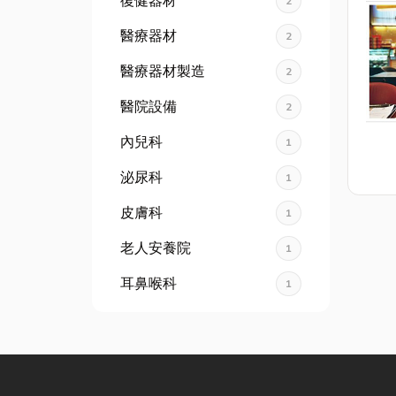
復健器材
2
醫療器材
2
醫療器材製造
2
醫院設備
2
內兒科
1
泌尿科
1
皮膚科
1
老人安養院
1
耳鼻喉科
1