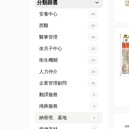
expand_more
分類篩選
安養中心
44
西醫
24
醫事管理
24
坐月子中心
23
衛生機關
23
人力仲介
20
企業管理顧問
15
翻譯服務
5
殯葬服務
3
納骨塔、墓地
3