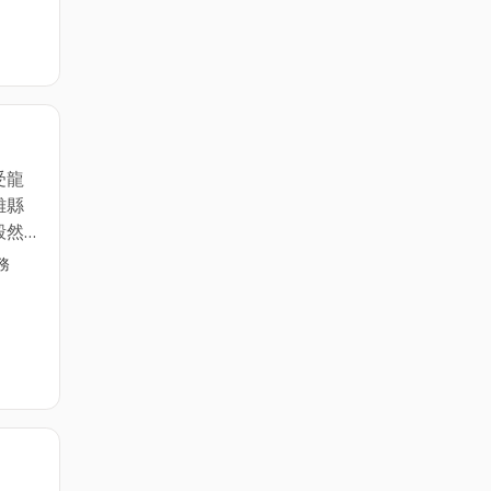
的照
大
絕時
的藥
給深
有需
受龍
層次
雄縣
心，
毅然
疑
的決
務
用心
，不
。
相
，成
的照
豐富
大
要靠
為別
絕時
協助
的藥
給深
就業