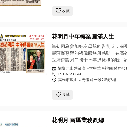
信"能讓客戶的終身大事得到妥善尊榮
favorite
顧，無疑是個積功德、享福報的善心
收藏
業"。 剛入行時，我也有銷售的心理障
礙，畢竟是新手業務，害怕被客戶拒
的難堪。直到遇見一位遭逢喪妻之慟
花明月中年轉業圓滿人生
劑師，他藉由自我修行再將福報迴向
愛的妻子，他向我說:「妳將愛傳達給
當初因為參加好友母親的告別式，深
要的人，不但快速累積福報，也是高
巖莊嚴尊榮的禮儀服務所感動，在高
的修行。」這些話奠定了我的銷售信
政府建設局任職十七年退休後的我，
用真誠親切的服務態度化解了客戶的
決然選擇加入龍巖，家人也很支持我
store
龍巖元山營業處➢大中華區禮儀|殯葬服
慮，甚至有不少客戶在感受到龍巖的
定，特別是在
小兒科診所
執業的先生
call
0919-558666
服務後，紛紛與我一同在龍巖”修行”
location_on
高雄市鳳山區光復路一段26號2樓
斷在背後給予支持與鼓勵，因為他也
就是因為投入這份有尊嚴的事業
信"能讓客戶的終身大事得到妥善尊榮
就了生命的體驗，我的人生才會如此
favorite
顧，無疑是個積功德、享福報的善心
收藏
精采。我相信：「四十歲前的成功需
業"。 剛入行時，我也有銷售的心理障
貴人相助，四十歲後的人生，我能成
礙，畢竟是新手業務，害怕被客戶拒
人生命中的貴人，真正幫助到有需要
的難堪。直到遇見一位遭逢喪妻之慟
的人，這份成就感~真棒！」 南部的
花明月 南區業務副總
劑師，他藉由自我修行再將福報迴向
工作並不好找，龍巖提供一個很好的