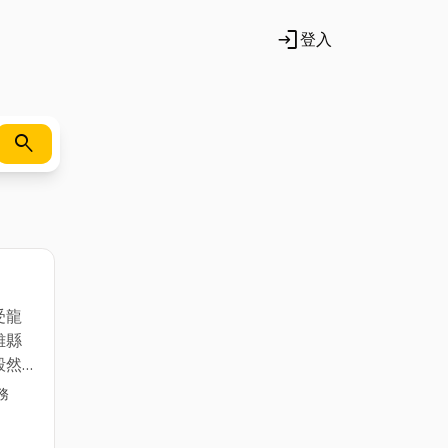
login
登入
search
受龍
雄縣
毅然
的決
務
，不
相