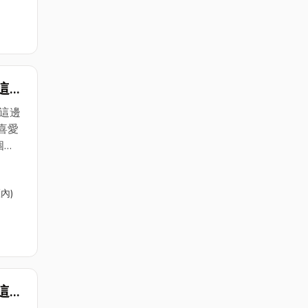
的邱
管工
駐在
有以
們這
這邊
朋友
電
這邊
喜愛
個
保養更
內)
的保
的邱
管工
駐在
有以
們這
這邊
朋友