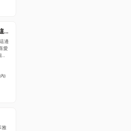
管工
駐在
有以
們這
這邊
朋友
電
這邊
喜愛
個
保養更
內)
的保
的邱
管工
駐在
有以
們這
朋友
苓雅