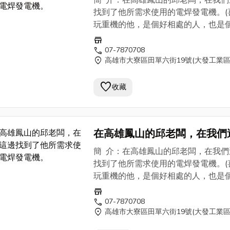
簡 介：在高雄鳳山的邱老闆，在我們
機。
找到了他所需求使用的電焊發電機。(
玩重機的他，是個好相處的人，也是
YAMAHA的愛車迷，對於車子上的
store
是專業。我想SHINDAIWA 新大和
call
07-7870708
location_on
高雄市大寮區田單六街19號(大發工業區
EGW150M是他的選擇之外，使用上
養及維護也都不會有問題。高雄鳳山
favorite
老闆從事的是消防系統/空調系統/配
收藏
程/消防設備設計施工的公司，也常進
楠梓加工區的廠房做
消防工程
。如果
上需求的朋友，可以與我們聯繫，我
在高雄鳳山的邱老闆，在我們
邊有邱老闆的聯繫方式，提供給各位
找到了他所需求使用的電焊發
參考。)
簡 介：在高雄鳳山的邱老闆，在我們
機。
找到了他所需求使用的電焊發電機。(
玩重機的他，是個好相處的人，也是
YAMAHA的愛車迷，對於車子上的
store
是專業。我想SHINDAIWA 新大和
call
07-7870708
location_on
高雄市大寮區田單六街19號(大發工業區
EGW150M是他的選擇之外，使用上
養及維護也都不會有問題。高雄鳳山