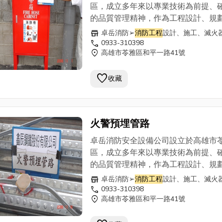
區，成立多年來以專業技術為前提、
的品質管理精神，作為工程設計、規
施工之後盾；主要業務以各式滅火器
store
卓岳消防➢
消防工程
設計、施工、滅火
明燈、防身器材、消防器材的批發零
call
0933-310398
location_on
高雄市苓雅區和平一路41號
大樓、工廠之
消防工程
,消防安全設備
申報、消防安全防護計畫。消防講習
favorite
課程，各類消防法令諮詢，建築物公
收藏
全申報，工程施工與規劃。 服務項目
下： (1).廠房新設
消防工程
(2).各類
用執照及室內裝修及變更之
消防工程
火警預埋管路
圖、施工、會勘驗收 (3).各類場所消
申報、改善工程 (4).各項消防器材批
卓岳消防安全設備公司設立於高雄市
售
區，成立多年來以專業技術為前提、
的品質管理精神，作為工程設計、規
施工之後盾；主要業務以各式滅火器
store
卓岳消防➢
消防工程
設計、施工、滅火
明燈、防身器材、消防器材的批發零
call
0933-310398
location_on
高雄市苓雅區和平一路41號
大樓、工廠之
消防工程
,消防安全設備
申報、消防安全防護計畫。消防講習