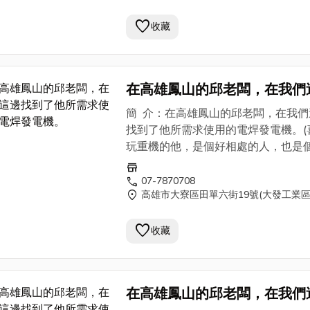
養及維護也都不會有問題。高雄鳳山
favorite
老闆從事的是消防系統/空調系統/配
收藏
程/消防設備設計施工的公司，也常進
楠梓加工區的廠房做
消防工程
。如果
上需求的朋友，可以與我們聯繫，我
在高雄鳳山的邱老闆，在我們
邊有邱老闆的聯繫方式，提供給各位
找到了他所需求使用的電焊發
參考。)
簡 介：在高雄鳳山的邱老闆，在我們
機。
找到了他所需求使用的電焊發電機。(
玩重機的他，是個好相處的人，也是
YAMAHA的愛車迷，對於車子上的
store
是專業。我想SHINDAIWA 新大和
call
07-7870708
location_on
高雄市大寮區田單六街19號(大發工業區
EGW150M是他的選擇之外，使用上
養及維護也都不會有問題。高雄鳳山
favorite
老闆從事的是消防系統/空調系統/配
收藏
程/消防設備設計施工的公司，也常進
楠梓加工區的廠房做
消防工程
。如果
上需求的朋友，可以與我們聯繫，我
在高雄鳳山的邱老闆，在我們
邊有邱老闆的聯繫方式，提供給各位