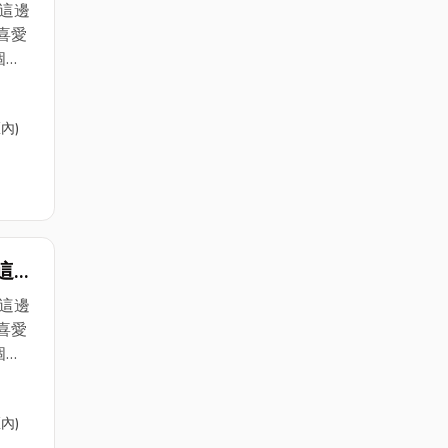
電
這邊
喜愛
個
保養更
內)
的保
的邱
管工
駐在
有以
們這
這邊
朋友
電
這邊
喜愛
個
保養更
內)
的保