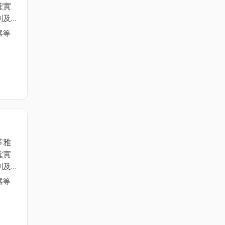
確實
劃及
、照
器等
售，
檢修
訓練
共安
如
場所使
審
防檢修
發、零
苓雅
確實
劃及
、照
器等
售，
檢修
訓練