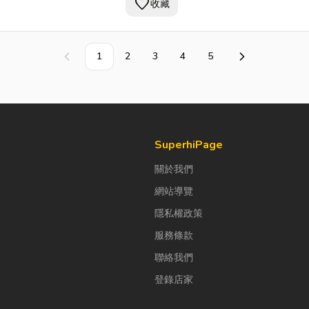
favorite
課程，各類消防法令諮詢，建築物公
收藏
全申報，工程施工與規劃。 服務項目
下： (1).廠房新設
消防工程
(2).各類
用執照及室內裝修及變更之
消防工程
1
2
3
4
5
上一頁
下一頁
圖、施工、會勘驗收 (3).各類場所消
申報、改善工程 (4).各項消防器材批
售
SuperhiPage
關於我們
網站導覽
隱私權政策
服務條款
聯絡我們
登錄店家