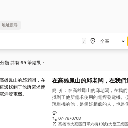
地址
搜尋
地區
place
/
" 分類 共有 69 筆結果：
在高雄鳳山的邱老闆，在我們
找到了他所需求使用的電焊發
簡 介：在高雄鳳山的邱老闆，在我們
機。
找到了他所需求使用的電焊發電機。(
玩重機的他，是個好相處的人，也是
YAMAHA的愛車迷，對於車子上的
store
是專業。我想SHINDAIWA 新大和
call
07-7870708
location_on
高雄市大寮區田單六街19號(大發工業區
EGW150M是他的選擇之外，使用上