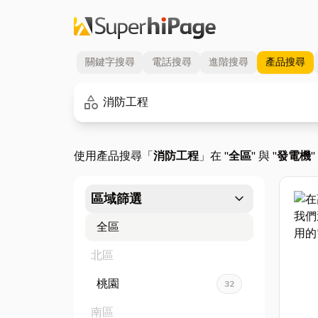
關鍵字
搜尋
電話
搜尋
進階
搜尋
產品
搜尋
關鍵字
category
使用產品搜尋「
消防工程
」在 "
全區
" 與 "
發電機
expand_more
區域篩選
全區
北區
桃園
32
南區