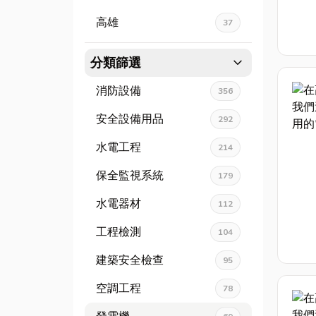
高雄
37
expand_more
分類篩選
消防設備
356
安全設備用品
292
水電工程
214
保全監視系統
179
水電器材
112
工程檢測
104
建築安全檢查
95
空調工程
78