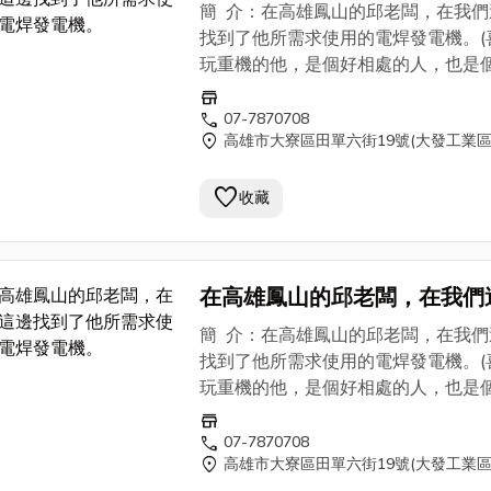
找到了他所需求使用的電焊發
參考。)
簡 介：在高雄鳳山的邱老闆，在我們
機。
找到了他所需求使用的電焊發電機。(
玩重機的他，是個好相處的人，也是
YAMAHA的愛車迷，對於車子上的
store
是專業。我想SHINDAIWA 新大和
call
07-7870708
location_on
高雄市大寮區田單六街19號(大發工業區
EGW150M是他的選擇之外，使用上
養及維護也都不會有問題。高雄鳳山
favorite
老闆從事的是消防系統/空調系統/配
收藏
程/消防設備設計施工的公司，也常進
楠梓加工區的廠房做
消防工程
。如果
上需求的朋友，可以與我們聯繫，我
在高雄鳳山的邱老闆，在我們
邊有邱老闆的聯繫方式，提供給各位
找到了他所需求使用的電焊發
參考。)
簡 介：在高雄鳳山的邱老闆，在我們
機。
找到了他所需求使用的電焊發電機。(
玩重機的他，是個好相處的人，也是
YAMAHA的愛車迷，對於車子上的
store
是專業。我想SHINDAIWA 新大和
call
07-7870708
location_on
高雄市大寮區田單六街19號(大發工業區
EGW150M是他的選擇之外，使用上