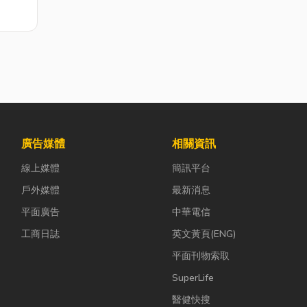
共安
如
場所使
審
防檢修
發、零
廣告媒體
相關資訊
線上媒體
簡訊平台
戶外媒體
最新消息
平面廣告
中華電信
工商日誌
英文黃頁(ENG)
平面刊物索取
SuperLife
醫健快搜