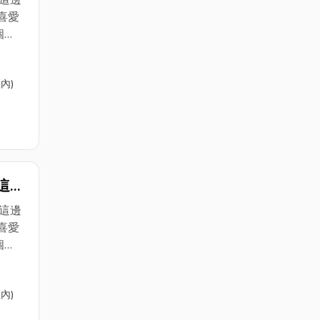
這邊
喜愛
個
保養更
內)
的保
的邱
管工
駐在
有以
們這
這邊
朋友
電
這邊
喜愛
個
保養更
內)
的保
的邱