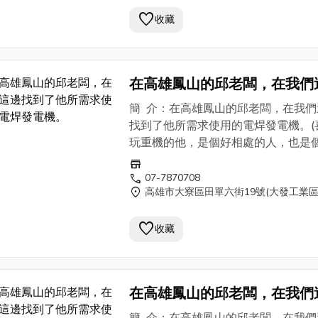
養及維護也都不會有問題。高雄鳳山
favorite
老闆從事的是消防系統/空調系統/配
收藏
程/消防設備設計施工的公司，也常進
楠梓加工區的廠房做
消防工程
。如果
上需求的朋友，可以與我們聯繫，我
在高雄鳳山的邱老闆，在我們
邊有邱老闆的聯繫方式，提供給各位
找到了他所需求使用的電焊發
參考。)
簡 介：在高雄鳳山的邱老闆，在我們
機。
找到了他所需求使用的電焊發電機。(
玩重機的他，是個好相處的人，也是
YAMAHA的愛車迷，對於車子上的
store
是專業。我想SHINDAIWA 新大和
call
07-7870708
location_on
高雄市大寮區田單六街19號(大發工業區
EGW150M是他的選擇之外，使用上
養及維護也都不會有問題。高雄鳳山
favorite
老闆從事的是消防系統/空調系統/配
收藏
程/消防設備設計施工的公司，也常進
楠梓加工區的廠房做
消防工程
。如果
上需求的朋友，可以與我們聯繫，我
在高雄鳳山的邱老闆，在我們
邊有邱老闆的聯繫方式，提供給各位
找到了他所需求使用的電焊發
參考。)