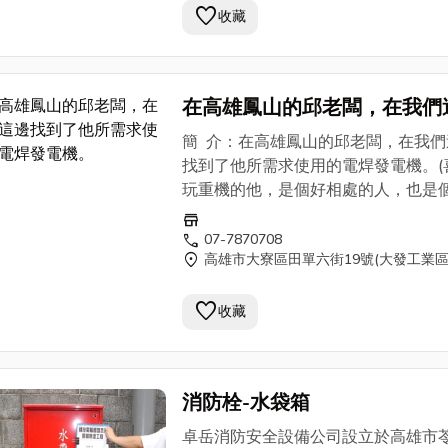
favorite
老闆從事的是消防系統/空調系統/配
收藏
程/消防設備設計施工的公司，也常進
楠梓加工區的廠房做
消防工程
。如果
上需求的朋友，可以與我們聯繫，我
在高雄鳳山的邱老闆，在我們
邊有邱老闆的聯繫方式，提供給各位
找到了他所需求使用的電焊發
參考。)
簡 介：在高雄鳳山的邱老闆，在我們
機。
找到了他所需求使用的電焊發電機。(
玩重機的他，是個好相處的人，也是
YAMAHA的愛車迷，對於車子上的
store
是專業。我想SHINDAIWA 新大和
call
07-7870708
location_on
高雄市大寮區田單六街19號(大發工業區
EGW150M是他的選擇之外，使用上
養及維護也都不會有問題。高雄鳳山
favorite
老闆從事的是消防系統/空調系統/配
收藏
程/消防設備設計施工的公司，也常進
楠梓加工區的廠房做
消防工程
。如果
上需求的朋友，可以與我們聯繫，我
消防栓-水袋箱
邊有邱老闆的聯繫方式，提供給各位
參考。)
卓岳消防安全設備公司設立於高雄市