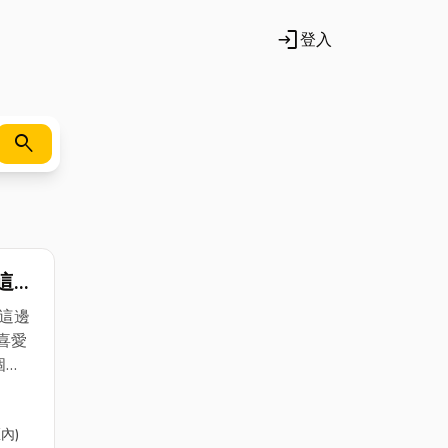
login
登入
search
這邊
電
這邊
喜愛
個
保養更
內)
的保