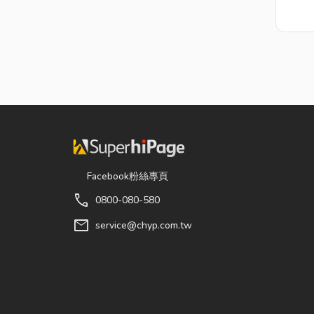
Facebook粉絲專頁
call
0800-080-580
mail
service@chyp.com.tw