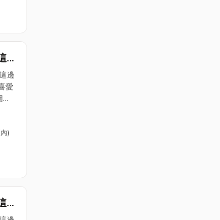
的邱
管工
駐在
有以
們這
這邊
朋友
電
這邊
喜愛
個
保養更
內)
的保
的邱
管工
駐在
有以
們這
這邊
朋友
電