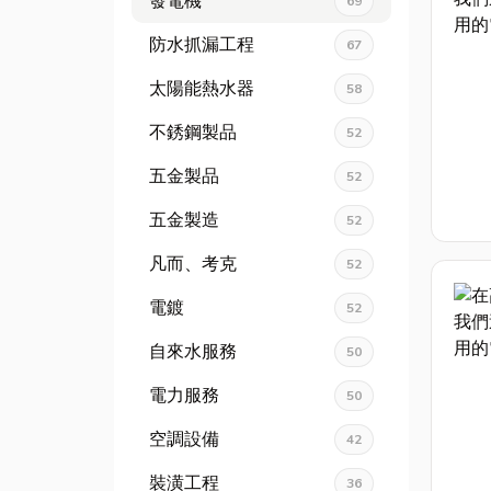
發電機
69
防水抓漏工程
67
太陽能熱水器
58
不銹鋼製品
52
五金製品
52
五金製造
52
凡而、考克
52
電鍍
52
自來水服務
50
電力服務
50
空調設備
42
裝潢工程
36