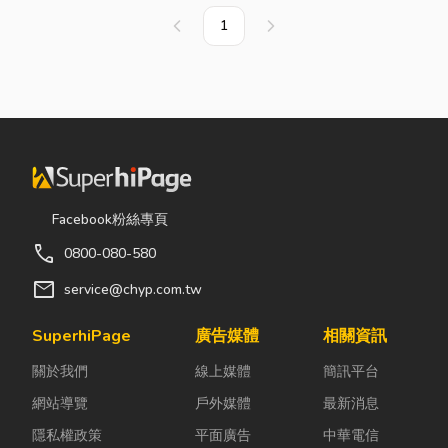
1
上一頁
下一頁
Facebook粉絲專頁
call
0800-080-580
mail
service@chyp.com.tw
SuperhiPage
廣告媒體
相關資訊
關於我們
線上媒體
簡訊平台
網站導覽
戶外媒體
最新消息
隱私權政策
平面廣告
中華電信