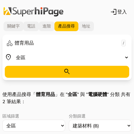
login
登入
關鍵字
電話
進階
產品
搜尋
地址
關鍵字
category
/
地區
place
search
使用產品搜尋「
體育用品
」在 "
全區
" 與 "
電腦硬體
" 分類 共有
2 筆結果：
區域篩選
分類篩選