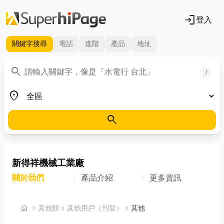
login
登入
關鍵字
搜尋
電話
進階
產品
地址
關鍵字
search
/
地區
place
search
新得祥機械工業廠
關於我們
產品介紹
更多資訊
首頁
home
chevron_right
其他類
chevron_right
其他用戶（刊登）
chevron_right
其他