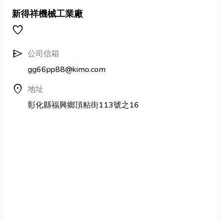
新得祥機械工業廠
favorite
send
公司信箱
gg66pp88@kimo.com
location_on
地址
彰化縣福興鄉頂粘街113號之16