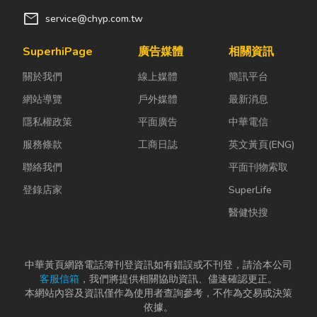
mail
service@chyp.com.tw
SuperhiPage
廣告媒體
相關資訊
關於我們
線上媒體
簡訊平台
網站導覽
戶外媒體
最新消息
隱私權政策
平面廣告
中華電信
服務條款
工商日誌
英文黃頁(ENG)
聯絡我們
平面刊物索取
登錄店家
SuperLife
醫健快搜
中華黃頁網路電話簿刊登資訊如有錯誤或不刊登，請洽本公司
客服信箱
，我們將提供相關協助資訊、儘速確認更正。
本網站內容及資訊僅作為使用者查詢參考，不作為交易或決策
依據。