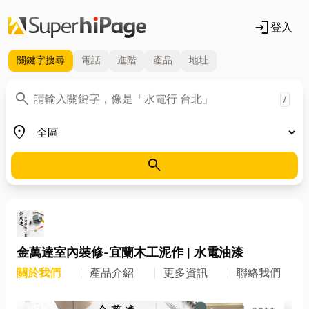
login
登入
關鍵字
搜尋
電話
進階
產品
地址
關鍵字
search
/
地區
place
search
金萬達室內裝修-宜蘭木工泥作 | 水電油漆
關於我們
產品介紹
更多資訊
聯絡我們