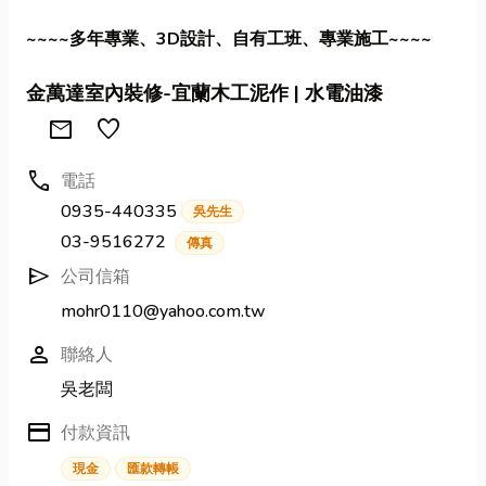
~~~~多年專業、3D設計、自有工班、專業施工~~~~
金萬達室內裝修-宜蘭木工泥作 | 水電油漆
Mail
favorite
call
電話
0935-440335
吳先生
03-9516272
傳真
send
公司信箱
mohr0110@yahoo.com.tw
person
聯絡人
吳老闆
credit_card
付款資訊
現金
匯款轉帳