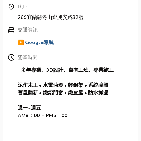
location_on
地址
269宜蘭縣冬山鄉興安路32號
directions_car
交通資訊
▶️ Google導航
Schedule
營業時間
- 多年專業、3D設計、自有工班、專業施工 -
泥作木工 • 水電油漆 • 輕鋼架 • 系統櫥櫃
舊屋翻新 • 鐵鋁門窗 • 鐵皮屋 • 防水抓漏
週一~週五
AM8：00 ~ PM5：00