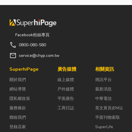
Facebook粉絲專頁
call
0800-080-580
mail
service@chyp.com.tw
SuperhiPage
廣告媒體
相關資訊
關於我們
線上媒體
簡訊平台
網站導覽
戶外媒體
最新消息
隱私權政策
平面廣告
中華電信
服務條款
工商日誌
英文黃頁(ENG)
聯絡我們
平面刊物索取
登錄店家
SuperLife