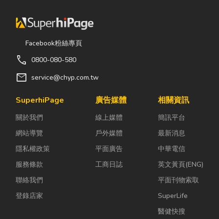
Facebook粉絲專頁
call
0800-080-580
mail
service@chyp.com.tw
SuperhiPage
廣告媒體
相關資訊
關於我們
線上媒體
簡訊平台
網站導覽
戶外媒體
最新消息
隱私權政策
平面廣告
中華電信
服務條款
工商日誌
英文黃頁(ENG)
聯絡我們
平面刊物索取
登錄店家
SuperLife
醫健快搜