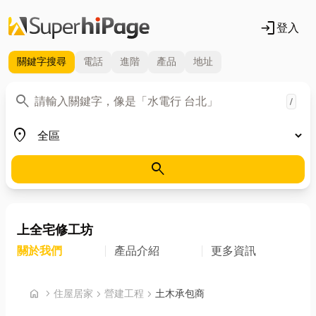
login
登入
關鍵字
搜尋
電話
進階
產品
地址
關鍵字
search
/
地區
place
search
上全宅修工坊
關於我們
產品介紹
更多資訊
首頁
home
chevron_right
住屋居家
chevron_right
營建工程
chevron_right
土木承包商