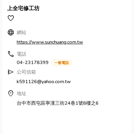
上全宅修工坊
favorite
Language
網站
https://www.sunchuang.com.tw
call
電話
04-23178399
一般電話
send
公司信箱
k591126@yahoo.com.tw
location_on
地址
台中市西屯區寧漢三街24巷1號8樓之6