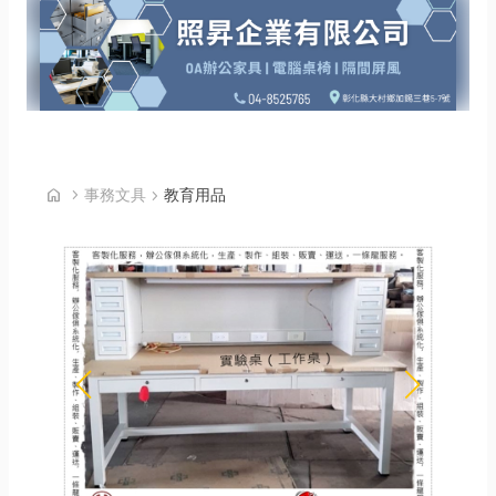
首頁
home
chevron_right
事務文具
chevron_right
教育用品