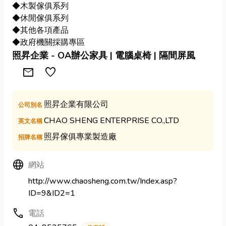
◆木製傢俱系列
◆休閒傢俱系列
◆其他各項產品
◆政府機關採購專區
照昇企業 - OA辦公家具 | 電腦桌椅 | 隔間屏風
Mail
favorite
照昇企業有限公司
公司別名
CHAO SHENG ENTERPRISE CO.,LTD
英文名稱
照昇傢俱專業製造廠
招牌名稱
Language
網站
http://www.chaosheng.com.tw/Index.asp?
ID=9&ID2=1
call
電話