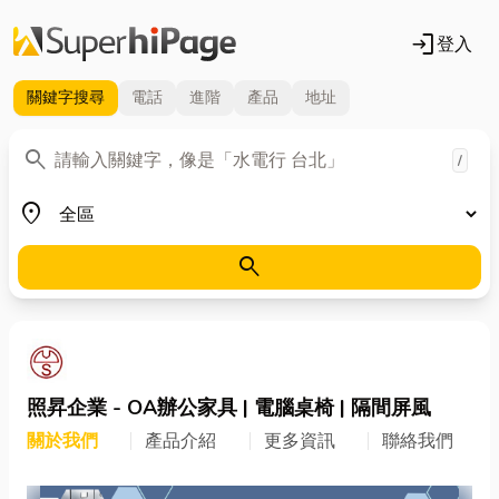
login
登入
關鍵字
搜尋
電話
進階
產品
地址
關鍵字
search
/
地區
place
search
照昇企業 - OA辦公家具 | 電腦桌椅 | 隔間屏風
關於我們
產品介紹
更多資訊
聯絡我們