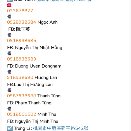
033678877
0928938684
Ngọc Anh
FB: 阮玉英
0918938685
FB: Nguyễn Thị Nhật Hằng
0918938683
FB: Duong Uyen Dongnam
918938680
Hương Lan
FB:Lưu Thị Hương Lan
0987938688
Thanh Tùng
FB: Phạm Thanh Tùng
0918501502
Minh Thu
FB: Nguyễn Thị Minh Thu
☑ Trung Li :
桃園市中壢區延平路542號