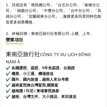
1、目前設有「南投總公司」「台北分公司」「板橋分公
司」「桃園分公司」「中壢分公司」「台中分公司」「高
雄分公司」「宜蘭羅東分公司」，服務更多民眾同時也創
造更多就業機會。
2、終極目標－東南亞旅行社有限公司-上櫃、上市。
營業項目
東南亞旅行社
CÔNG TY DU LỊCH ĐÔNG
NAM Á
✔
各國護照
、
簽證
、
5年免簽證
、
台胞證
✔
機票
、
小三通
、
機場接送
✔
國外
、
國內旅遊，越南人來台考察
✔
越南駕照換台灣駕照,國際駕
✔
越南護 / 印尼 / 柬埔寨照換新
✔
越南
、
台灣文件
、
大小貨品
、
來回速送