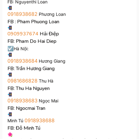
FB: Nguyenthi Loan
0918938682
Phương Loan
FB : Pham Phuong Loan
0909937674
Hải Điệp
FB: Pham Do Hai Diep
☑
Hà Nội:
0918938684
Hương Giang
FB: Trần Hương Giang
0981686828
Thu Hà
FB: Thu Ha Nguyen
0918938683
Ngọc Mai
FB: Ngocmai Tran
0918938688
Minh Tú
FB: Đỗ Minh Tú