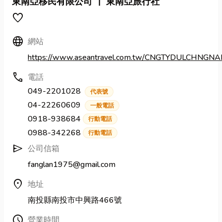
東南亞移民有限公司 ┃ 東南亞旅行社
favorite
Language
網站
https://www.aseantravel.com.tw/CNGTYDULCHNGN
call
電話
049-2201028
代表號
04-22260609
一般電話
0918-938684
行動電話
0988-342268
行動電話
send
公司信箱
fanglan1975@gmail.com
location_on
地址
南投縣南投市中興路466號
Schedule
營業時間