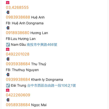
03.4268555
0983938688
Huệ Anh
FB: Huệ Anh Dongnama
0918938680
Hương Lan
FB:Lưu Hương Lan
☑
Nam Đầu
南投市中興路466號
0492201028
0935938684
Thu Thuỷ
FB: Thuthuy Nguyen
0939938684
Khanh ly Dongnama
☑
Đài Trung
台中市西區自由路一段106之1號
0422260609
0958938684
Ngọc Mai