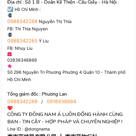
Địa chỉ : Số 1 B - Doãn Kế Thiện -Cầu Giấy - Hà Nội .
☑
Hồ Chí Minh :
0988342268
Nguyễn Thị Thía
FB: Thi Thia Nguyen
0988342265
Ý Liu
FB: Nhuy Liu
02838348866
Số 296 Nguyễn Tri Phương Phường 4 Quận 10 - Thành phố
Hồ Chí Minh
Tổng giám đốc : Phương Lan
0988342268
0918938684
/
CÔNG TY ĐÔNG NAM Á LUÔN ĐỒNG HÀNH CÙNG
BẠN - TIN CẬY - HỢP PHÁP VÀ CHUYÊN NGHIỆP !
Line ID : @dongnama