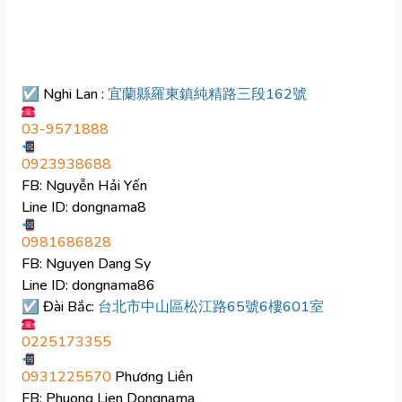
☑ Nghi Lan :
宜蘭縣羅東鎮純精路三段162號
03-9571888
0923938688
FB: Nguyễn Hải Yến
Line ID: dongnama8
0981686828
FB: Nguyen Dang Sy
Line ID: dongnama86
☑ Đài Bắc:
台北市中山區松江路65號6樓601室
0225173355
0931225570
Phương Liên
FB: Phuong Lien Dongnama