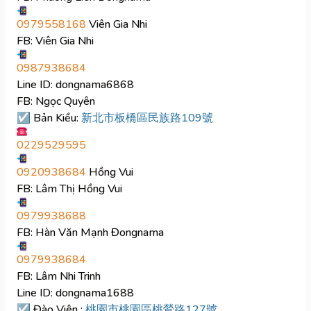
0979558168
Viên Gia Nhi
FB: Viên Gia Nhi
0987938684
Line ID: dongnama6868
FB: Ngọc Quyên
☑ Bản Kiều:
新北市板橋區民族路109號
0229529595
0920938684
Hồng Vui
FB: Lâm Thị Hồng Vui
0979938688
FB: Hàn Văn Mạnh Đongnama
0979938684
FB: Lâm Nhi Trinh
Line ID: dongnama1688
☑ Đào Viên :
桃園市桃園區桃鶯路127號