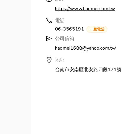
https://www.haomei.com.tw
call
電話
06-3565191
一般電話
send
公司信箱
haomei1688@yahoo.com.tw
location_on
地址
台南市安南區北安路四段171號