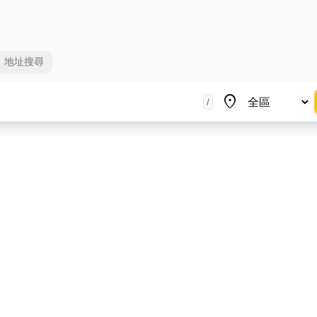
地址
搜尋
地區
place
/