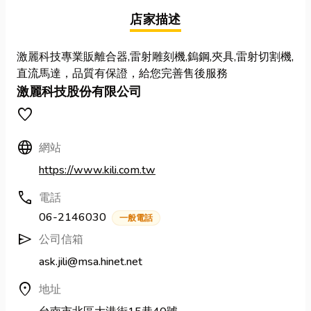
店家描述
激麗科技專業販離合器,雷射雕刻機,鎢鋼,夾具,雷射切割機,
直流馬達，品質有保證，給您完善售後服務
激麗科技股份有限公司
favorite
Language
網站
https://www.kili.com.tw
call
電話
06-2146030
一般電話
send
公司信箱
ask.jili@msa.hinet.net
location_on
地址