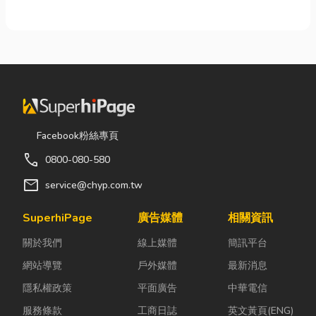
Facebook粉絲專頁
call
0800-080-580
mail
service@chyp.com.tw
SuperhiPage
廣告媒體
相關資訊
關於我們
線上媒體
簡訊平台
網站導覽
戶外媒體
最新消息
隱私權政策
平面廣告
中華電信
服務條款
工商日誌
英文黃頁(ENG)