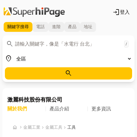
login
登入
關鍵字
搜尋
電話
進階
產品
地址
關鍵字
search
/
地區
place
search
激麗科技股份有限公司
關於我們
產品介紹
更多資訊
首頁
home
chevron_right
金屬工業
chevron_right
金屬工具
chevron_right
工具