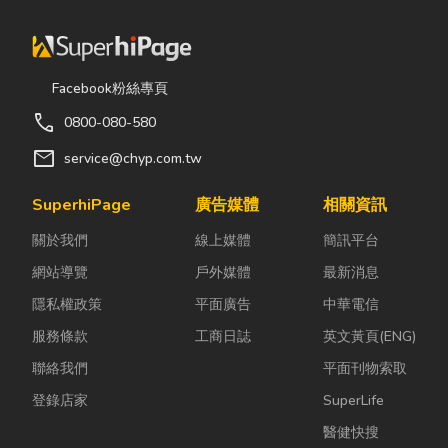
Facebook粉絲專頁
call
0800-080-580
mail
service@chyp.com.tw
SuperhiPage
廣告媒體
相關資訊
關於我們
線上媒體
簡訊平台
網站導覽
戶外媒體
最新消息
隱私權政策
平面廣告
中華電信
服務條款
工商日誌
英文黃頁(ENG)
聯絡我們
平面刊物索取
登錄店家
SuperLife
醫健快搜