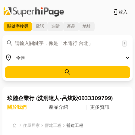
login
登入
關鍵字
搜尋
電話
進階
產品
地址
關鍵字
search
/
地區
place
search
玖陸企業行 (洗洞達人-呂炫毅0933309799)
關於我們
產品介紹
更多資訊
首頁
home
chevron_right
住屋居家
chevron_right
營建工程
chevron_right
營建工程