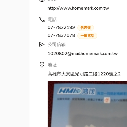
http://www.homemark.com.tw
call
電話
07-7822189
代表號
07-7837078
一般電話
send
公司信箱
1020802@mail.homemark.com.tw
location_on
地址
高雄市大寮區光明路二段1220號之2