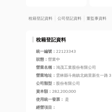
味與生活
潤的觸感，也能提升✨室內
多人在規
裝潢的品味。然而，市面上的
會把重心
木地板種類繁多，包括木質卡
稅籍登記資料
公司登記資料
董監事資料
計，卻忽
扣地板、戶外塑木地板、SPC
杆、樓梯
地板、實木地板與超耐磨地
實，這些
板，該如...
稅籍登記資料
覺，更...
統一編號：
22123343
狀態：
營業中
營業名稱：
鴻茂工業股份有限公司
營業地址：
雲林縣斗南鎮北銘里新生一路３
公司類型：
股份有限公司
資本額：
282,200,000
使用統一發票：
是
經營項目：