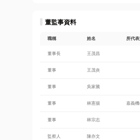
董監事資料
職稱
姓名
所代表
董事長
王茂昌
董事
王茂炎
董事
吳家騰
董事
林憲揚
嘉義機
董事
林宗志
監察人
陳亦文