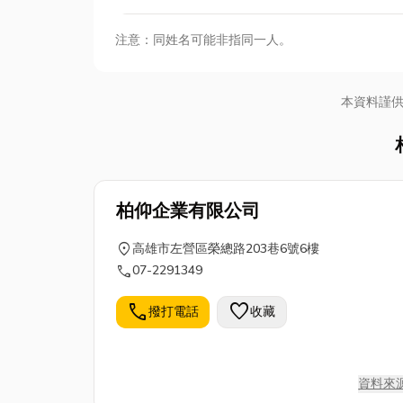
注意：同姓名可能非指同一人。
本資料謹
柏仰企業有限公司
location_on
高雄市左營區榮總路203巷6號6樓
call
07-2291349
call
favorite
撥打電話
收藏
資料來