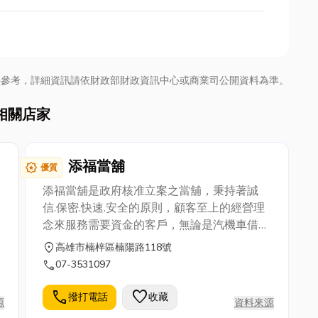
供參考，詳細資訊請依財政部財政資訊中心或商業司公開資料為準。
相關店家
添福當舖
award_star
優質
添福當舖是政府核准立案之當舖，秉持著誠
信.保密.快速.安全的原則，顧客至上的經營理
念來服務需要資金的客戶，無論是汽機車借款
(免留車),房屋土地二三胎接款添福當舖誠摯歡
location_on
高雄市楠梓區楠陽路118號
迎來店(電)洽詢
call
07-3531097
call
favorite
撥打電話
收藏
源
資料來源