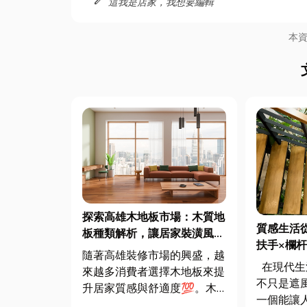
這我是店家，我想要編輯
本
探索高雄木地板市場：木質地
質感生活
板種類解析，讓居家裝潢風格
扶手×欄
更Nice！
隨著高雄裝修市場的興盛，越
位🏡
在現代生活中，「家」早已
來越多消費者選擇木地板來提
不只是遮
升居家質感與舒適度💯。木
一個能讓
地板不僅擁有天然的紋理與溫