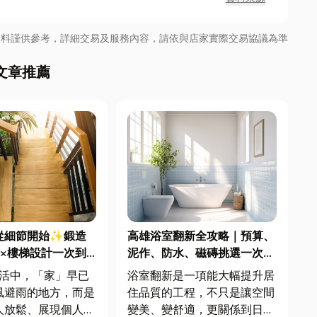
資料謹供參考，詳細交易及服務內容，請依與店家實際交易協議為準
文章推薦
從細節開始✨鍛造
高雄浴室翻新全攻略｜預算、
杆×樓梯設計一次到
泥作、防水、磁磚挑選一次搞
懂！
浴室翻新是一項能大幅提升居
風避雨的地方，而是
住品質的工程，不只是讓空間
人放鬆、展現個人品
變美、變舒適，更關係到日常