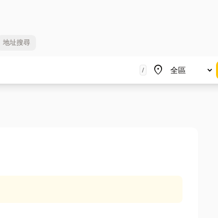
地址
搜尋
地區
place
/