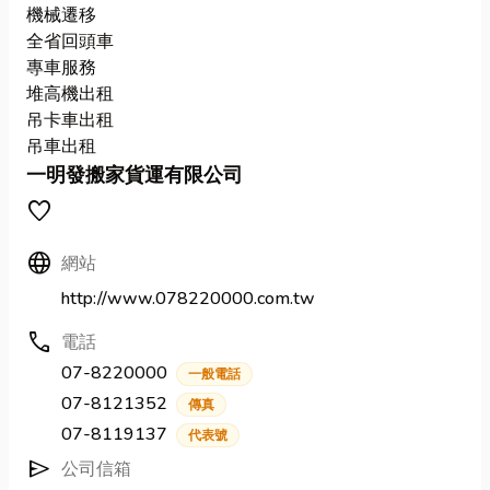
機械遷移
全省回頭車
專車服務
堆高機出租
吊卡車出租
吊車出租
一明發搬家貨運有限公司
favorite
Language
網站
http://www.078220000.com.tw
call
電話
07-8220000
一般電話
07-8121352
傳真
07-8119137
代表號
send
公司信箱