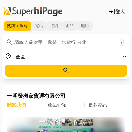
login
登入
關鍵字
搜尋
電話
進階
產品
地址
關鍵字
search
/
地區
place
search
一明發搬家貨運有限公司
關於我們
產品介紹
更多資訊