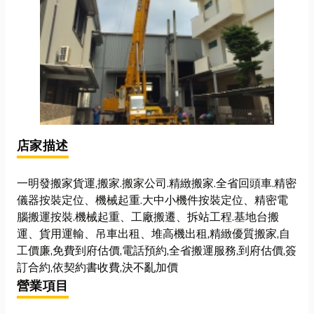
店家描述
一明發搬家貨運,搬家.搬家公司.精緻搬家.全省回頭車.精密
儀器按裝定位、機械起重.大中小機件按裝定位、精密電
腦搬運按裝.機械起重、工廠搬遷、拆站工程.基地台搬
運、貨用運輸、吊車出租、堆高機出租,精緻優質搬家,自
工價廉,免費到府估價,電話預約,全省搬運服務,到府估價,簽
訂合約,依契約書收費,決不亂加價
營業項目