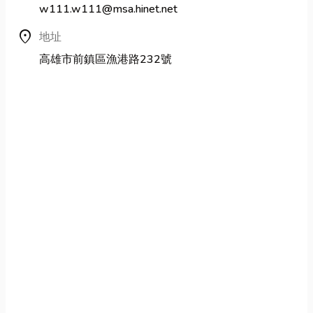
w111.w111@msa.hinet.net
location_on
地址
高雄市前鎮區漁港路232號