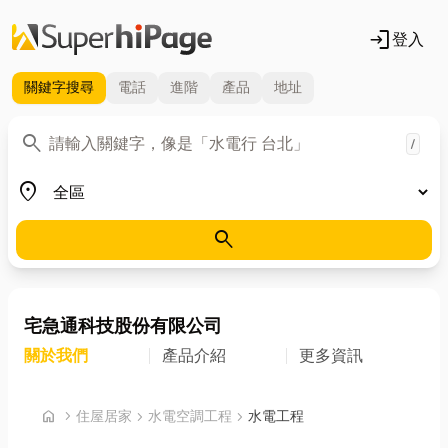
login
登入
關鍵字
搜尋
電話
進階
產品
地址
關鍵字
search
/
地區
place
search
宅急通科技股份有限公司
關於我們
產品介紹
更多資訊
首頁
home
chevron_right
住屋居家
chevron_right
水電空調工程
chevron_right
水電工程