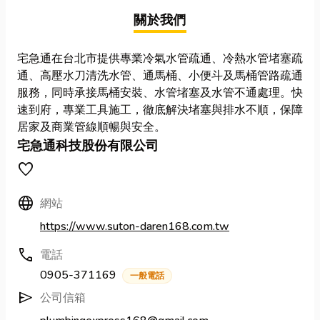
關於我們
宅急通在台北市提供專業冷氣水管疏通、冷熱水管堵塞疏
通、高壓水刀清洗水管、通馬桶、小便斗及馬桶管路疏通
服務，同時承接馬桶安裝、水管堵塞及水管不通處理。快
速到府，專業工具施工，徹底解決堵塞與排水不順，保障
居家及商業管線順暢與安全。
宅急通科技股份有限公司
favorite
Language
網站
https://www.suton-daren168.com.tw
call
電話
0905-371169
一般電話
send
公司信箱