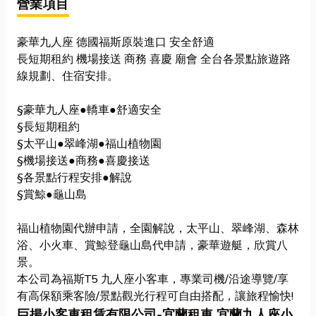
營業項目
豪華九人座 德國福斯原裝進口 安全舒適
長短期租約 機場接送 商務 喜慶 廟會 全台各景點旅遊路
線規劃、住宿安排。
§豪華九人座●轎車●舒適安全
§長短期租約
§太平山●翠峰湖●福山植物園
§機場接送●商務●喜慶接送
§各景點行程安排●解說
§賞鯨●龜山島
福山植物園代辦申請，全園解說，太平山、翠峰湖、森林
浴、小火車、賞鯨登龜山島代申請，豪華遊艇，欣賞八
景。
本公司為福斯T5 九人座小客車，專業司機/沿途導覽/享
有高保額乘客險/景點觀光行程可自由搭配，讓旅程愉快!
巨揚小客車租賃有限公司-宜蘭租車 宜蘭九人座小