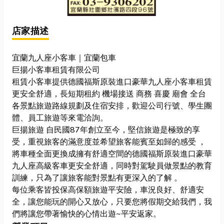
店家描述
宜蘭九人座小客車｜宜蘭包車
巨揚小客車租賃有限公司
租賃小客車提供德國福斯原裝進口豪華九人座小客車租賃
更安全舒適，長短期租約 機場接送 商務 喜慶 廟會 全台
各景點旅遊路線規劃及住宿安排，歡迎公司行號、學生團
體、員工旅遊等來電洽詢。
巨揚旅遊 自民國87年創立至今，堅信旅遊是極致的享
受，重視旅客的滿意度並希望旅客能賓至如歸的感受 ，
將車種全面更換成擁有舒適空間的德國福斯原裝進口豪華
九人座高級客車更安全舒適，同時對駕駛員做景點的教育
訓練，只為了讓旅客能對景點有更深入的了解 。
每位乘客皆投保高保額旅遊平安險，車況良好、舒適安
全，讓您能玩的開心又放心，只要您將假期交給我們，我
們將讓您帶著愉快的心情出遊~平安返家。