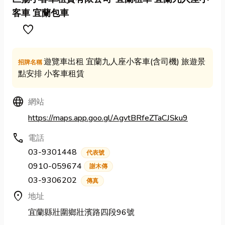
客車 宜蘭包車
favorite
遊覽車出租 宜蘭九人座小客車(含司機) 旅遊景
招牌名稱
點安排 小客車租賃
Language
網站
https://maps.app.goo.gl/AgvtBRfeZTaCJSku9
call
電話
03-9301448
代表號
0910-059674
謝木傳
03-9306202
傳真
location_on
地址
宜蘭縣壯圍鄉壯濱路四段96號