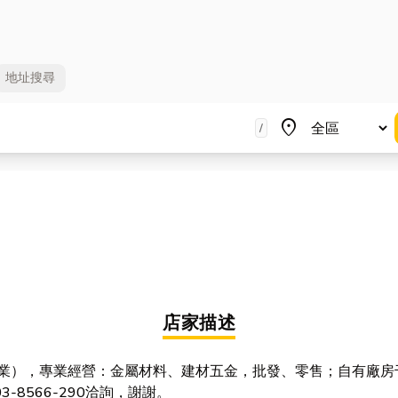
地址
搜尋
地區
place
/
店家描述
企業），專業經營：金屬材料、建材五金，批發、零售；自有廠房
8566-290洽詢，謝謝。