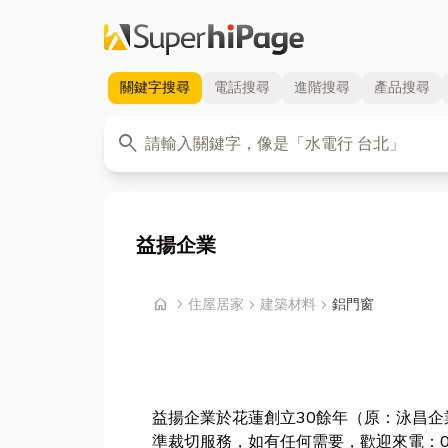
關鍵字
搜尋
電話
搜尋
進階
搜尋
產品
搜尋
關鍵字
search
益揚企業
首頁
home
chevron_right
住屋居家
chevron_right
建築材料
chevron_right
鋁門窗
益揚企業於花蓮創立30餘年（原：泳昌
準裁切服務，如有任何需要，歡迎來電：03-