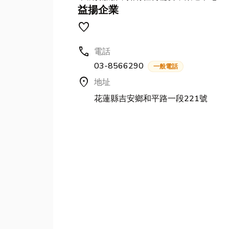
益揚企業
favorite
call
電話
03-8566290
一般電話
location_on
地址
花蓮縣吉安鄉和平路一段221號